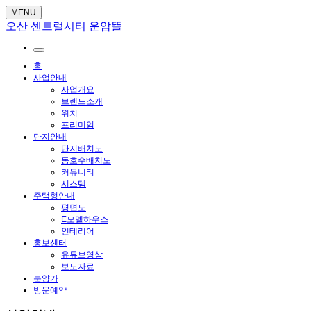
MENU
오산 센트럴시티 운암뜰
홈
사업안내
사업개요
브랜드소개
위치
프리미엄
단지안내
단지배치도
동호수배치도
커뮤니티
시스템
주택형안내
평면도
E모델하우스
인테리어
홍보센터
유튜브영상
보도자료
분양가
방문예약