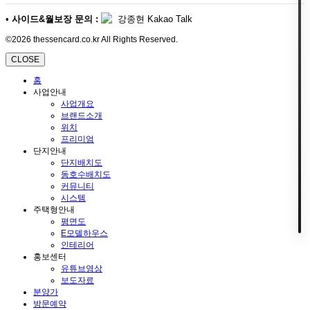
•
사이드&월보장 문의 :
강종현 Kakao Talk
©2026 thessencard.co.kr All Rights Reserved.
CLOSE
홈
사업안내
사업개요
브랜드소개
위치
프리미엄
단지안내
단지배치도
동호수배치도
커뮤니티
시스템
주택형안내
평면도
E모델하우스
인테리어
홍보센터
유튜브영상
보도자료
분양가
방문예약