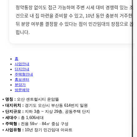
청약통장 없이도 접근 가능하며 주변 시세 대비 경쟁력 있는 조
건으로 내 집 마련을 준비할 수 있고, 10년 동안 충분히 거주한
뒤 분양 여부를 결정할 수 있다는 점이 민간임대의 장점으로 꼽
힙니다.
홈
사업안내
단지안내
주택형안내
홍보센터
분양가
방문예약
•
명칭 :
오산 센트럴시티 운암뜰
•
대지위치 :
경기도 오산시 부산동 614번지 일원
•
단지규모 :
지하 3층 ~ 지상 29층, 공동주택 단지
•
세대수 :
총 1,606세대
•
주택형 :
전용 59㎡ · 84㎡ 중심 구성
•
사업유형 :
10년 장기 민간임대 아파트