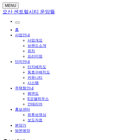
MENU
오산 센트럴시티 운암뜰
홈
사업안내
사업개요
브랜드소개
위치
프리미엄
단지안내
단지배치도
동호수배치도
커뮤니티
시스템
주택형안내
평면도
E모델하우스
인테리어
홍보센터
유튜브영상
보도자료
분양가
방문예약