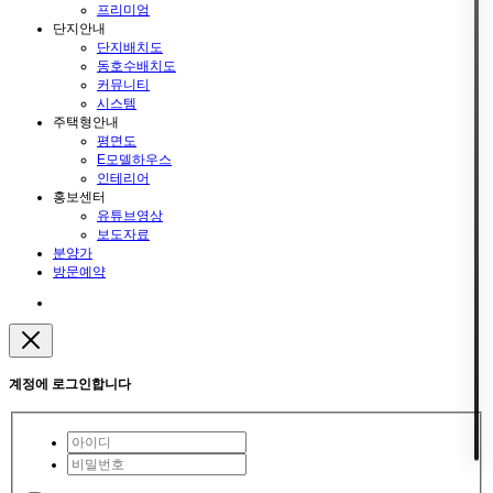
프리미엄
단지안내
단지배치도
동호수배치도
커뮤니티
시스템
주택형안내
평면도
E모델하우스
인테리어
홍보센터
유튜브영상
보도자료
분양가
방문예약
계정에 로그인합니다