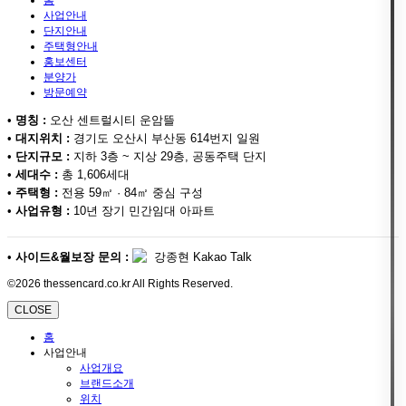
사업안내
단지안내
주택형안내
홍보센터
분양가
방문예약
•
명칭 :
오산 센트럴시티 운암뜰
•
대지위치 :
경기도 오산시 부산동 614번지 일원
•
단지규모 :
지하 3층 ~ 지상 29층, 공동주택 단지
•
세대수 :
총 1,606세대
•
주택형 :
전용 59㎡ · 84㎡ 중심 구성
•
사업유형 :
10년 장기 민간임대 아파트
•
사이드&월보장 문의 :
강종현 Kakao Talk
©2026 thessencard.co.kr All Rights Reserved.
CLOSE
홈
사업안내
사업개요
브랜드소개
위치