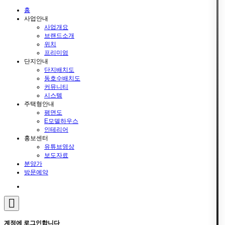
홈
사업안내
사업개요
브랜드소개
위치
프리미엄
단지안내
단지배치도
동호수배치도
커뮤니티
시스템
주택형안내
평면도
E모델하우스
인테리어
홍보센터
유튜브영상
보도자료
분양가
방문예약
계정에 로그인합니다