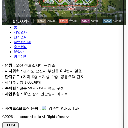
홈
사업안내
단지안내
주택형안내
홍보센터
분양가
방문예약
•
명칭 :
오산 센트럴시티 운암뜰
•
대지위치 :
경기도 오산시 부산동 614번지 일원
•
단지규모 :
지하 3층 ~ 지상 29층, 공동주택 단지
•
세대수 :
총 1,606세대
•
주택형 :
전용 59㎡ · 84㎡ 중심 구성
•
사업유형 :
10년 장기 민간임대 아파트
•
사이드&월보장 문의 :
강종현 Kakao Talk
©2026 thessencard.co.kr All Rights Reserved.
CLOSE