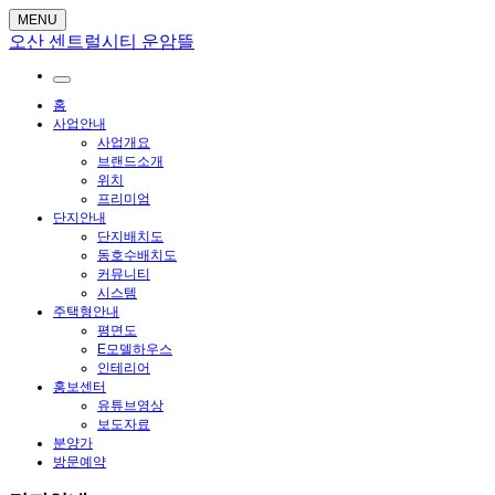
MENU
오산 센트럴시티 운암뜰
홈
사업안내
사업개요
브랜드소개
위치
프리미엄
단지안내
단지배치도
동호수배치도
커뮤니티
시스템
주택형안내
평면도
E모델하우스
인테리어
홍보센터
유튜브영상
보도자료
분양가
방문예약