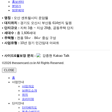
홍보센터
분양가
방문예약
•
명칭 :
오산 센트럴시티 운암뜰
•
대지위치 :
경기도 오산시 부산동 614번지 일원
•
단지규모 :
지하 3층 ~ 지상 29층, 공동주택 단지
•
세대수 :
총 1,606세대
•
주택형 :
전용 59㎡ · 84㎡ 중심 구성
•
사업유형 :
10년 장기 민간임대 아파트
•
사이드&월보장 문의 :
강종현 Kakao Talk
©2026 thessencard.co.kr All Rights Reserved.
CLOSE
홈
사업안내
사업개요
브랜드소개
위치
프리미엄
단지안내
단지배치도
동호수배치도