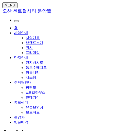
MENU
오산 센트럴시티 운암뜰
홈
사업안내
사업개요
브랜드소개
위치
프리미엄
단지안내
단지배치도
동호수배치도
커뮤니티
시스템
주택형안내
평면도
E모델하우스
인테리어
홍보센터
유튜브영상
보도자료
분양가
방문예약