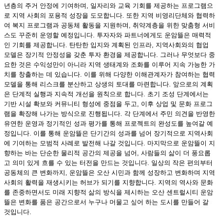
년층의 주거 안정에 기여하며, 일자리와 교육 기회를 제공하는 프로그램으
로 지역 사회의 포용적 성장을 도모합니다. 또한 지역 비영리단체와 협력하
여 복지 프로그램과 공동체 활동을 지원하며, 취약계층을 위한 맞춤형 서비
스도 꾸준히 운영할 예정입니다. 투자자와 파트너에게도 운암뜰은 매력적
인 기회를 제공합니다. 탄탄한 입지와 계획된 인프라, 지역사회와의 협업
모델은 장기적 안정성을 갖춘 투자 환경을 제공합니다. 그러나 무엇보다 중
요한 것은 수익성만이 아니라 지역 생태계와 조화를 이루어 지속 가능한 가
치를 창출하는 데 있습니다. 이를 위해 다양한 이해관계자가 참여하는 협력
모델을 통해 리스크를 분산하고 상생의 토대를 마련합니다. 앞으로의 계획
은 단계적 실행과 지속적 개선을 원칙으로 합니다. 초기 조성 단계에서는
기반 시설 확보와 커뮤니티 형성에 중점을 두고, 이후 상업 및 문화 프로그
램을 확장해 나가는 방식으로 진행됩니다. 각 단계에서 주민 의견을 반영한
유연한 운영과 정기적인 성과 평가를 통해 프로젝트의 완성도를 높여갈 예
정입니다. 이를 통해 운암뜰은 단기간의 성과를 넘어 장기적으로 지역사회
에 기여하는 모범적 사례로 발전해 나갈 것입니다. 마지막으로 운암뜰이 지
향하는 바는 단순한 물리적 공간의 제공을 넘어, 사람들의 삶이 더 풍요롭
고 의미 있게 흐를 수 있는 터전을 만드는 것입니다. 일상의 작은 편의부터
공동체의 큰 변화까지, 운암뜰은 오산 시민과 함께 성장하고 변화하며 지역
사회의 활력을 재생시키는 허브가 되기를 지향합니다. 지역의 역사와 문화
를 존중하면서도 미래 지향적 삶의 방식을 제시하는 오산 센트럴시티 운암
뜰은 변화를 품은 공간으로서 누구나 머물고 싶어 하는 도시를 만들어 갈
것입니다.