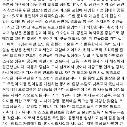
충분히 마련하여 이웃 간의 교류를 장려합니다. 상업 공간은 지역 소상공인
과 창업자를 위한 점포와 팝업 스페이스를 포함해 다양한 사업 형태가 공존
할 수 있도록 유연하게 계획되었습니다. 또한 문화와 예술을 쉽게 접할 수
있는 갤러리형 공유 공간, 소규모 공연장, 워크숍 룸 등이 배치되어 주민들
이 직접 참여하고 주도하는 프로그램을 운영하기에 적합합니다. 환경적 지
속 가능성은 운암뜰 설계의 핵심 요소입니다. 공원과 녹지축을 중심으로 생
태계를 고려한 조경이 이루어지며, 빗물 재활용, 에너지 효율화를 위한 설
비 배치, 태양광 패널 도입 등 친환경 기술을 적극 활용합니다. 특히 도시의
열섬 현상을 완화하고 미세먼지 저감에 기여하기 위해 나무와 초화류를 전
략적으로 배치했으며, 주민들이 자연을 일상에서 누릴 수 있도록 산책로와
소규모 정원이 곳곳에 마련되어 있습니다. 교통과 주차 문제 역시 세심하게
접근했습니다. 자동차 중심의 도시 설계에서 벗어나 대중교통 연계성 강화,
카셰어링과 전기차 충전 인프라 도입, 자전거 도로와 보관 시설 확충으로
다양한 이동 수단을 자연스럽게 연결했습니다. 이를 통해 교통 혼잡을 줄이
고 주민의 이동 편의성을 개선하는 동시에 환경 부담도 낮추고자 했습니다.
커뮤니티 프로그램은 운암뜰을 단순한 생활공간이 아니라 사람들의 성장을
돕는 사회적 장으로 만듭니다. 지역 커뮤니티 센터에서는 평생교육, 부모와
아이를 위한 프로그램, 시니어 활동, 문화예술 워크숍 등 다양한 맞춤형 프
로그램을 상시 운영할 계획입니다. 이러한 프로그램들은 주민참여형으로
기획되어 커뮤니티가 스스로 콘텐츠를 창출하고 운영하도록 지원하는 구조
를 갖춥니다. 이로써 운암뜰은 주민들이 공동체를 형성하고 삶의 질을 높여
가는 장으로 자리매김합니다. 상업시설과 서비스는 지역 특성을 반영한 큐