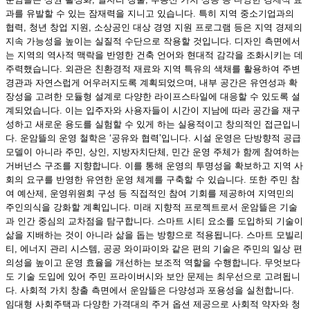
과를 유발할 수 있는 잠재력을 지니고 있습니다. 특히 지역 중소기업과의
협력, 청년 창업 지원, 소상공인 대상 경영 지원 프로그램 등은 지역 경제의
지속 가능성을 높이는 실질적 수단으로 작용할 것입니다. 디자인 측면에서
는 지역의 역사적 맥락을 반영한 건축 언어와 현대적 감각을 조화시키는 데
주력했습니다. 외관은 친환경적 재료와 지역 특유의 색채를 활용하여 주변
경관과 자연스럽게 어우러지도록 계획되었으며, 내부 공간은 유연성과 확
장성을 고려한 모듈형 설계로 다양한 라이프스타일에 대응할 수 있도록 설
계되었습니다. 이는 입주자와 사용자들이 시간이 지남에 따라 공간을 재구
성하고 새로운 용도를 실험할 수 있게 하는 실용적이고 창의적인 접근입니
다. 운암뜰의 운영 철학은 ‘공유와 협력’입니다. 시설 운영은 단방향적 공급
모델이 아니라 주민, 상인, 지방자치단체, 민간 운영 주체가 함께 참여하는
거버넌스 구조를 지향합니다. 이를 통해 운영의 투명성을 확보하고 지역 사
회의 요구를 반영한 유연한 운영 체계를 구축할 수 있습니다. 또한 주민 참
여 예산제, 운영위원회 구성 등 직접적인 참여 기회를 제공하여 지역민의
주인의식을 강화할 계획입니다. 미래 지향적 프로젝트로서 운암뜰은 기술
과 인간 중심의 교차점을 탐구합니다. 스마트 시티 요소를 도입하되 기술이
삶을 지배하는 것이 아니라 삶을 돕는 방향으로 적용됩니다. 스마트 모빌리
티, 에너지 관리 시스템, 공공 와이파이와 같은 편의 기술은 주민의 일상 편
의성을 높이고 운영 효율을 개선하는 보조적 역할을 수행합니다. 무엇보다
도 기술 도입에 있어 주민 프라이버시와 보안 문제는 최우선으로 고려됩니
다. 사회적 가치 창출 측면에서 운암뜰은 다양성과 포용성을 실천합니다.
임대형 사회주택과 다양한 가격대의 주거 옵션 제공으로 사회적 약자와 청