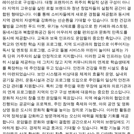
레이션으로 구성됩니다. 대형 프랜차이즈 위주의 획일적 상권 구성이 아니
라 지역의 고유성을 살린 로컬 브랜드와 청년 창업자들의 실험적 공간이 결
합된 형태입니다. 이를 통해 소비자들에게 새로운 경험을 제공함과 동시에
지역 경제의 자생력을 강화하는 선순환을 기대할 수 있습니다. 또한 건강과
웰빙을 고려한 푸드 마켓, 유기농 식재료를 중심으로 한 카페와 레스토랑,
동네서점과 복합문화공간 등이 어우러져 생활 편의성과 문화적 만족도를
동시에 제공합니다. 교육과 보육 인프라도 운암뜰의 중요한 축입니다. 근린
학교와 연계한 학습 지원 프로그램, 지역 도서관과의 협업으로 이루어지는
독서 및 멘토링 프로그램, 소규모 돌봄 서비스와 어린이 놀이터 설계는 가
족 단위 거주자의 삶을 안정적으로 지지합니다. 이러한 교육 인프라는 단순
히 시설을 제공하는 데 그치지 않고 지역 커뮤니티와의 연계로 학습생태계
를 확장하는 데 주안점을 두고 있습니다. 안전과 건강을 위한 시설도 충실
히 마련되었습니다. 보안 시스템과 비상대응 체계의 효율적 운영, 실내외
공기질 관리, 운동시설과 건강 프로그램 도입으로 주민들의 일상적 안전과
건강 관리를 지원합니다. 특히 고령 주민을 위한 무장애 설계와 의료기관과
의 연계 프로그램은 지역의 인구 구성 변화에 대응하는 중요한 요소입니다.
문화적 자산의 창출 또한 운암뜰의 목표입니다. 지역 예술가와의 협업으로
진행되는 공공미술 프로젝트, 주민 참여형 축제와 마켓, 야외 공연 및 영화
상영 등은 도시의 문화적 활력을 높이는 장치로 기능합니다. 이러한 활동은
지역 정체성을 강화하고 방문객에게는 오산의 매력을 체험할 기회를 제공
합니다. 운암뜰은 문화와 생활이 결합된 공간으로서 지역의 브랜딩에도 기
여하게 됩니다. 경제적 파급 효과도 기대할 수 있습니다. 복합 기능을 가진
운암뜰은 상권 활성화, 일자리 창출, 부동산 가치 상승 등 다양한 경제적 효