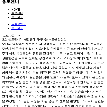
홍보센터
HOME
홍보센터
보도자료
유튜브영상
보도자료
오산 센트럴시티, 운암뜰에 피어나는 새로운 일상성
오산의 중심에서 새로운 도시 경험을 제안하는 오산 센트럴시티 운암뜰이
주민과 방문객에게 열려 있습니다. 운암뜰은 기존 도심의 편리함과 새로운
주거·상업 복합공간의 장점을 결합하여 누구나 쉽고 편하게 누릴 수 있는
생활환경을 목표로 설계된 공간으로, 지역의 역사성과 미래지향적 도시계
획이 조화롭게 어우러진 사례로 주목받고 있습니다. 오산 센트럴시티 운암
뜰은 단순한 건축물의 집합을 넘어, 사람 중심의 도시 재생과 지속 가능한
삶의 방식을 제시하는 복합 커뮤니티로서의 역할을 지향합니다. 먼저 입지
와 접근성 측면에서 운암뜰은 생활 인프라와 문화, 교육 시설과의 근접성을
확보하여 일상 동선의 효율성을 높였습니다. 대중교통과 연계된 이동 동선
은 물론이고 자전거 및 보행 친화적 설계를 통해 지역 주민들이 걷고 머무
르는 공간을 확장했습니다. 이는 단지 주거지의 가치 상승을 넘어 지역 상
권의 활성화로 이어지며, 다양한 연령층이 자연스럽게 소통할 수 있는 기반
을 조성합니다. 공간 구성은 ‘사람 중심’의 철학을 반영합니다. 주거 공간은
개인의 프라이버시를 존중하면서도 커뮤니티 활동이 가능한 공용 공간을